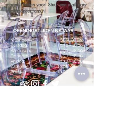
mogelijkheden voor! Stuur een mail naar
info@meneerfrans.nl
OPENINGSTIJDEN NAJAAR
Maandag:
GESLOTEN
Dinsdag:
9:30 -
18:00
Woensdag:
9:30 - 18:00
Donderdag:
9:30 - 18:00
Vrijdag:
9:30 - 18:00
Zaterdag:
10:00 - 18:00
Zondag:
10:00 - 18:00
Klein Heiligland 8
2011 EG, Haarlem