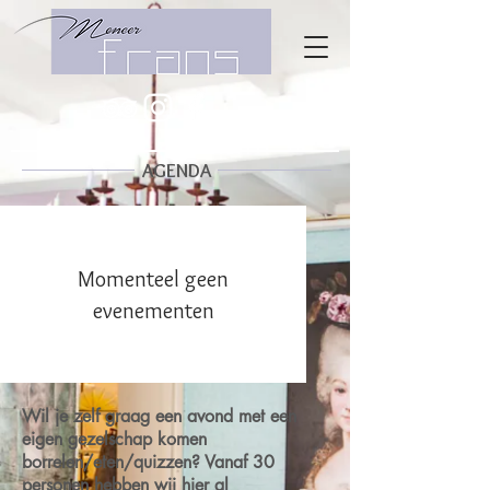
AGENDA
Momenteel geen
evenementen
Wil je zelf graag een avond met een
eigen gezelschap komen
borrelen/eten/quizzen? Vanaf 30
personen hebben wij hier al