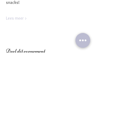
snacks!
Lees meer >
Deel dit evenement
OPENINGSTIJDEN NAJAAR
Maandag:
GESLOTEN
Dinsdag:
9:30 -
18:00
Woensdag:
9:30 - 18:00
Donderdag:
9:30 - 18:00
Vrijdag:
9:30 - 18:00
Zaterdag:
10:00 - 18:00
Zondag:
10:00 - 18:00