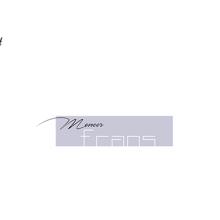
t
Klein 
2011 
023 -
info@
OPENINGSTIJDEN NAJAAR
Maandag:
GESLOTEN
Dinsdag:
9:30 -
18:00
Woensdag:
9:30 - 18:00
Donderdag:
9:30 - 18:00