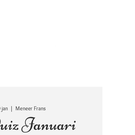
CADEAUBON
CONTACT
 jan
  |  
Meneer Frans
iz Januari