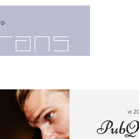
PUBQUIZ
GROEPSUITJE
vr 20
PubQu