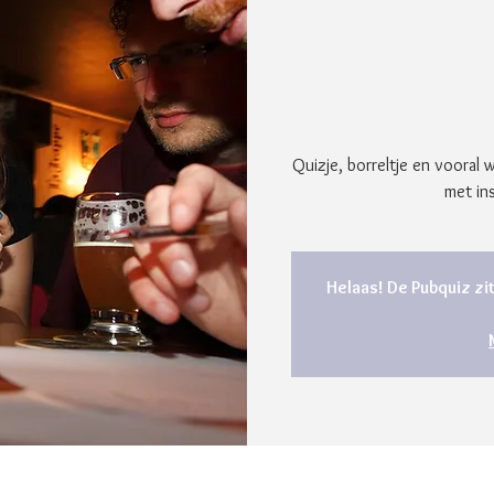
Quizje, borreltje en vooral 
met in
Helaas! De Pubquiz zit