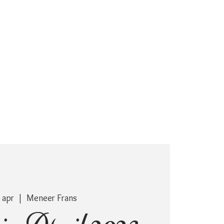
CADEAUBON
CONTACT
 apr
  |  
Meneer Frans
z April 2023