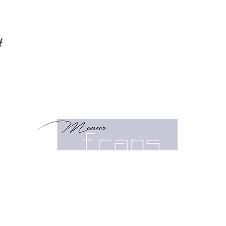
t
Klein 
2011 
023 -
info@
OPENINGSTIJDEN NAJAAR
Maandag:
GESLOTEN
Dinsdag:
9:30 -
18:00
Woensdag:
9:30 - 18:00
Donderdag:
9:30 - 18:00