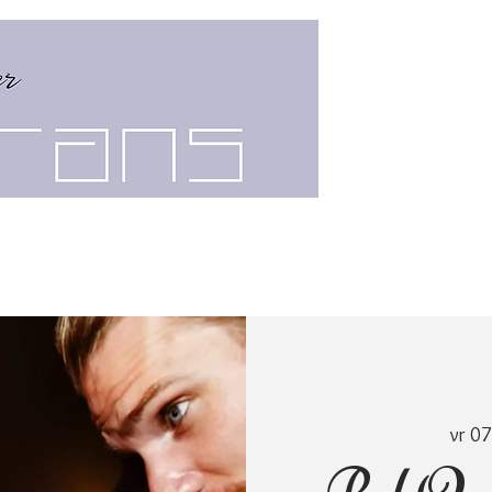
PUBQUIZ
GROEPSUITJE
vr 07
PubQui