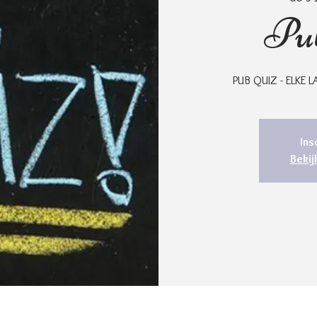
Pub
PUB QUIZ - ELKE
Ins
Beki