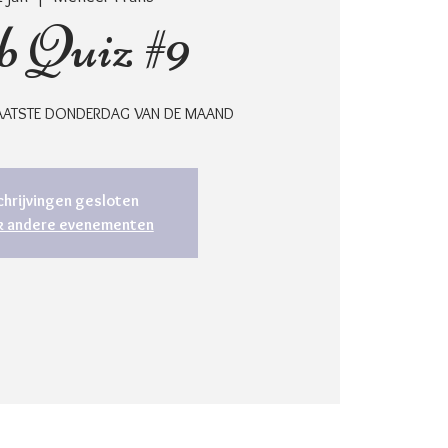
 Quiz #9
 LAATSTE DONDERDAG VAN DE MAAND
chrijvingen gesloten
jk andere evenementen