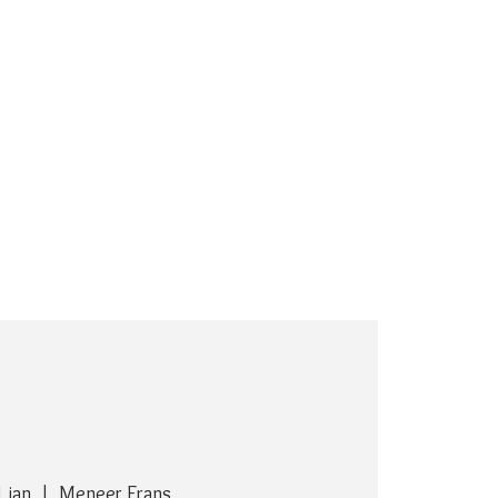
CADEAUBON
CONTACT
 jan
  |  
Meneer Frans