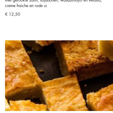
Met gerookte zalm, sojabonen, wasabimayo en veldsla,
creme fraiche en rode ui
€ 12,50