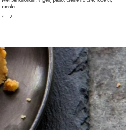
Met Serranoham, vijgen, pesto, creme fraiche, rode ui,
rucola
€ 12