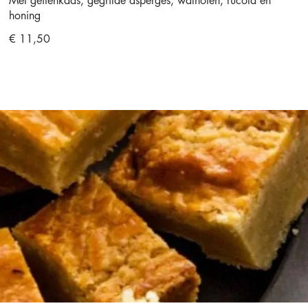
Met geitenkaas, gegrilde asperges, walnoten, rucola en
honing
€ 11,50